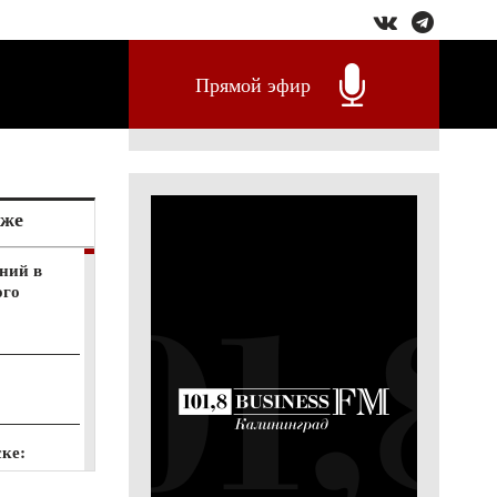
Прямой эфир
кже
ний в
ого
ске:
меньше
ых