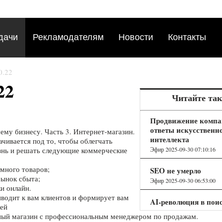
дачи
Рекламодателям
Новости
Контакты
0.22
22
Читайте та
Продвижение компа
ответы искусственн
ему бизнесу. Часть 3. Интернет-магазин.
интеллекта
ачивается под то, чтобы облегчать
Эфир 2025-09-30 07:10:16
нь и решать следующие коммерческие
много товаров;
SEO не умерло
ынок сбыта;
Эфир 2025-09-30 06:53:00
и онлайн.
водит к вам клиентов и формирует вам
AI-революция в пои
лей
почему становится 
ный магазин с профессиональным менеджером по продажам.
трафика из поисков