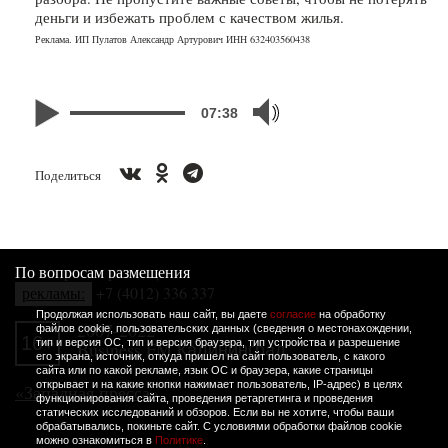
деньги и избежать проблем с качеством жилья.
Реклама. ИП Пулатов Александр Артурович ИНН 632403560438
07:38
Поделиться
По вопросам размещения
рекламы:
+7 (4012) 336 337
Продолжая использовать наш сайт, вы даете
согласие
на обработку
2007-2022
файлов cookie, пользовательских данных (сведения о местонахождении,
16+
тип и версия ОС, тип и версия браузера, тип устройства и разрешение
Business FM Калининград.
его экрана, источник, откуда пришел на сайт пользователь, с какого
сайта или по какой рекламе, язык ОС и браузера, какие страницы
открывает и на какие кнопки нажимает пользователь, IP-адрес) в целях
«Западная пресса»
функционирования сайта, проведения ретаргетинга и проведения
статических исследований и обзоров. Если вы не хотите, чтобы ваши
обрабатывались, покиньте сайт. С условиями обработки файлов cookie
можно ознакомиться в
Политике
.