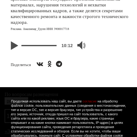
материалах, нарушения технологий и нехватки
квалифицированных кадров, а также делятся секретами
качественного ремонта и важности строгого технического
надзора.
Реклама. Амалиенау_Групп ИНН 3900017718
10:12
Поделиться
По вопросам размещения
рекламы:
+7 (4012) 336 337
Продолжая использовать наш сайт, вы даете
согласие
на обработку
файлов cookie, пользовательских данных (сведения о местонахождении,
тип и версия ОС, тип и версия браузера, тип устройства и разрешение
2007-2022
его экрана, источник, откуда пришел на сайт пользователь, с какого
16+
Business FM Калининград.
сайта или по какой рекламе, язык ОС и браузера, какие страницы
открывает и на какие кнопки нажимает пользователь, IP-адрес) в целях
функционирования сайта, проведения ретаргетинга и проведения
«Западная пресса»
статических исследований и обзоров. Если вы не хотите, чтобы ваши
обрабатывались, покиньте сайт. С условиями обработки файлов cookie