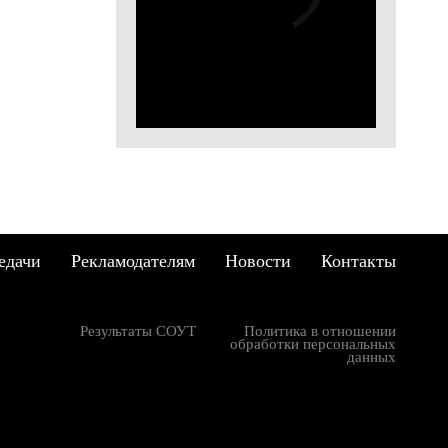
абый
ьги:
анить
, но с
ом.
едачи
Рекламодателям
Новости
Контакты
 и
Результаты СОУТ
Политика в отношении
обработки персональных
 идут
данных