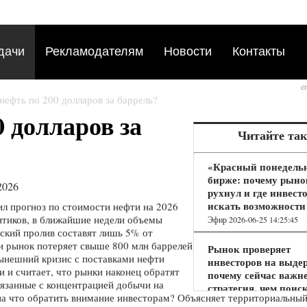
дачи
Рекламодателям
Новости
Контакты
e
 нефть по 200 долларов за баррель?
0 долларов за
Читайте та
«Красный понедель
бирже: почему рыно
2026
рухнул и где инвест
искать возможности
л прогноз по стоимости нефти на 2026
итиков, в ближайшие недели объемы
Эфир 2026-06-25 14:25:45
ский пролив составят лишь 5% от
и рынок потеряет свыше 800 млн баррелей
Рынок проверяет
ынешний кризис с поставками нефти
инвесторов на выде
 и считает, что рынки наконец обратят
почему сейчас важн
вязанные с концентрацией добычи на
стратегия, чем поис
на что обратить внимание инвесторам? Объясняет территориальный
«дна»?