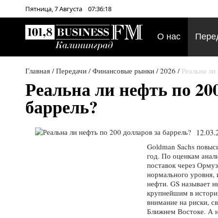
Пятница,
7
Августа
07:36:18
О нас
Пере
Главная
/
Передачи
/
Финансовые рынки
/
2026
/
Реальна ли
Реальна ли нефть по 20
баррель?
12.03.
Goldman Sachs повыси
год. По оценкам анал
поставок через Ормуз
нормального уровня, 
нефти. GS называет н
крупнейшим в истории
внимание на риски, с
Ближнем Востоке. А 