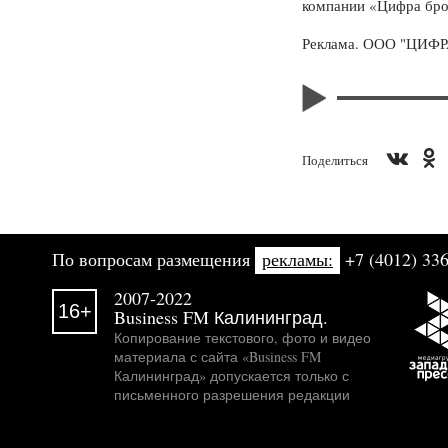
компании «Цифра бро
Реклама. ООО "ЦИФР
Поделиться
По вопросам размещения
рекламы:
+7 (4012) 336
2007-2022
16+
Business FM Калининград.
Копирование текстового, фото и видео
материала с сайта «Business FM
Калининград» допускается только с
письменного разрешения редакции