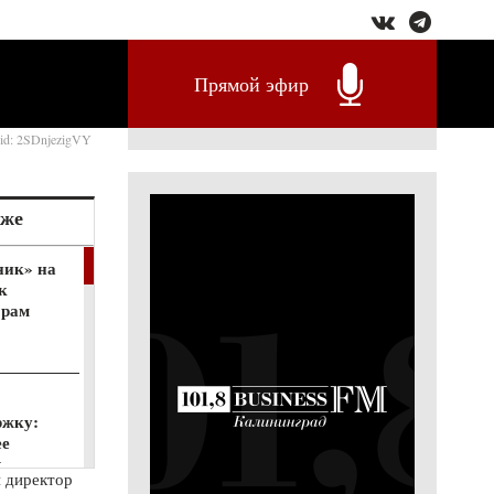
Прямой эфир
rid: 2SDnjezigVY
кже
ник» на
к
орам
ржку:
ее
к
 директор