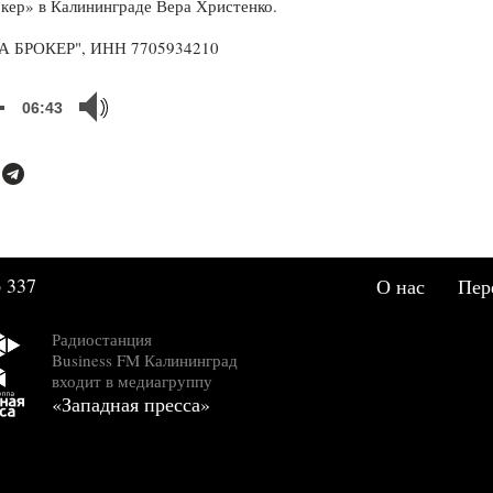
кер» в Калининграде Вера Христенко.
Эфир 2026-06-18 14:19:57
А БРОКЕР", ИНН 7705934210
Высокая ставка, сл
рынок и дорогие ден
как инвестору сохр
06:43
хладнокровие?
Эфир 2026-06-11 14:04:00
Рынок возможностей
селективным подход
Эфир 2026-05-14 16:21:18
Рубль зажат в тиски
 337
О нас
Пер
экспортной выручки
ставки
Радиостанция
Эфир 2026-04-23 16:05:40
Business FM Калининград
входит в медиагруппу
Рынок в паузе: куда
«Западная пресса»
деньги и где искать
возможности?
Эфир 2026-04-16 15:57:07