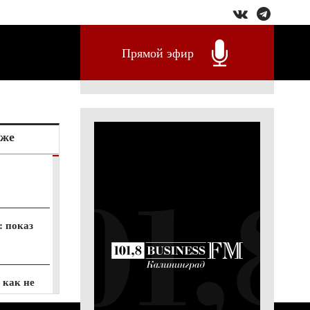
Прямой эфир
кже
: показ
 как не
ерять