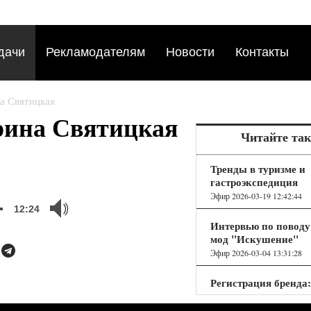
дачи
Рекламодателям
Новости
Контакты
а Святицкая
рина Святицкая
Читайте та
Тренды в туризме и
гастроэкспедиция
Эфир 2026-03-19 12:42:44
12:24
Интервью по поводу
мод "Искушение"
Эфир 2026-03-04 13:31:28
Регистрация бренда:
получить отказ от
Роспатента и не пот