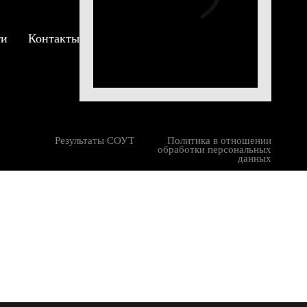
ти
Контакты
есть
илиал
сийское
тся с
Результаты СОУТ
Политика в отношении
обработки персональных
данных
ный
нд от
ыке и
то
ыми