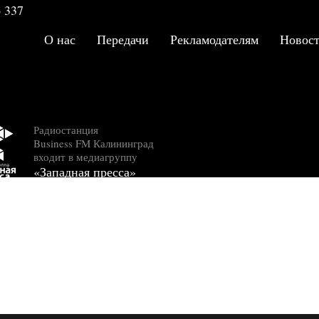
 337
80 тысяч рублей
Эфир 2026-02-17 18:34:00
О нас
Передачи
Рекламодателям
Новос
«Где есть люди, там 
наша связь»:
калининградский ф
Т2 переходит на рос
оборудование и боре
киберугрозами
Радиостанция
Эфир 2026-02-26 15:50:00
Business FM Калининград
входит в медиагруппу
Вывеска или товар
«Западная пресса»
знак: как спасти бре
закона о русском яз
не разориться
Эфир 2026-02-10 18:23:00
Новые правила для
вывесок и сайтов: ч
делать с иностранн
словами?
Эфир 2026-01-27 11:42:39