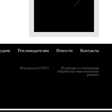
тре
овой
ся к
едачи
Рекламодателям
Новости
Контакты
Результаты СОУТ
Политика в отношении
обработки персональных
данных
: