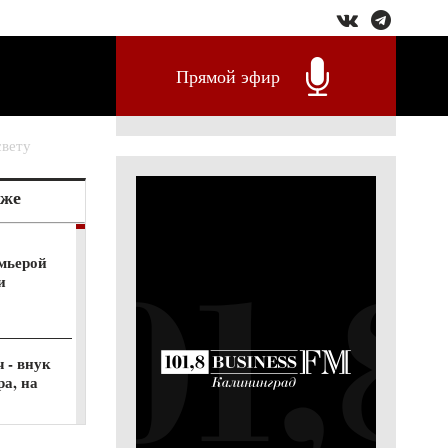
Прямой эфир
свету
кже
емьерой
и
 - внук
а, на