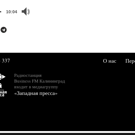
В Музыкальном теа
пройдет премьера н
10:04
оперы
Эфир 2026-05-14 10:51:00
Филармония готовит
Музыкальной весне
Эфир 2026-03-05 13:53:37
День артиста
 337
О нас
Пер
Эфир 2026-01-14 17:22:01
Радиостанция
Больше чем орган
Business FM Калининград
Эфир 2026-01-14 16:18:46
входит в медиагруппу
«Западная пресса»
Музыкальный театр
Лукоморье
Эфир 2025-12-22 15:43:00
Само пространство
располагает к
экспериментам