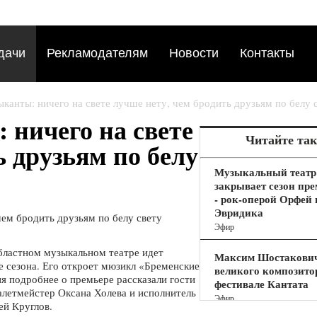
дачи
Рекламодателям
Новости
Контакты
канты: ничего на свете лучше нету, чем бродить друзьям по белу 
 ничего на свете
Читайте та
ь друзьям по белу
Музыкальный театр
закрывает сезон пр
- рок-оперой Орфей 
Эвридика
Эфир
бластном музыкальном театре идет
Максим Шостакович
е сезона. Его откроет мюзикл «Бременские
великого композитор
я подробнее о премьере рассказали гости
фестивале Кантата
балетмейстер Оксана Холева и исполнитель
Эфир
ей Круглов.