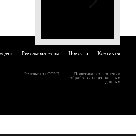
тре
овой
ся к
едачи
Рекламодателям
Новости
Контакты
Результаты СОУТ
Политика в отношении
обработки персональных
данных
: