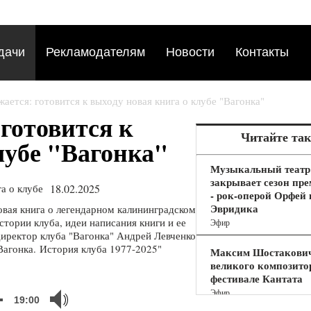
дачи
Рекламодателям
Новости
Контакты
ается: готовится к выходу новая книга о клубе "Вагонка"
готовится к
Читайте та
лубе "Вагонка"
Музыкальный театр
закрывает сезон пр
18.02.2025
- рок-оперой Орфей 
Эвридика
овая книга о легендарном калининградском
стории клуба, идеи написания книги и ее
Эфир
директор клуба "Вагонка" Андрей Левченко
Вагонка. История клуба 1977-2025"
Максим Шостакович
великого композитор
фестивале Кантата
Эфир
19:00