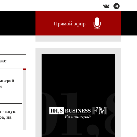
Прямой эфир
кже
емьерой
и
 - внук
а, на