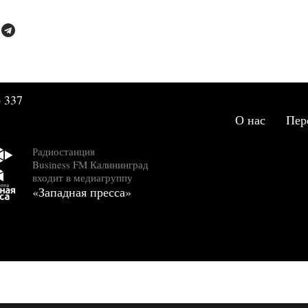
В Музыкальном теа
пройдет премьера н
оперы
Эфир 2026-05-14 10:51:00
Филармония готовит
Музыкальной весне
 337
Эфир 2026-03-05 13:53:37
О нас
Пер
День артиста
Радиостанция
Эфир 2026-01-14 17:22:01
Business FM Калининград
входит в медиагруппу
Больше чем орган
«Западная пресса»
Эфир 2026-01-14 16:18:46
Музыкальный театр
Лукоморье
Эфир 2025-12-22 15:43:00
Само пространство
располагает к
экспериментам