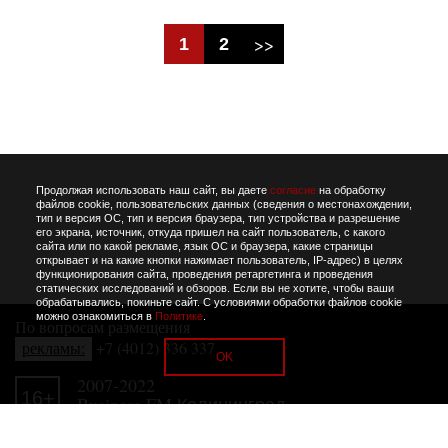
1
2
Продолжая использовать наш сайт, вы даете
согласие
на обработку
файлов cookie, пользовательских данных (сведения о местонахождении,
тип и версия ОС, тип и версия браузера, тип устройства и разрешение
его экрана, источник, откуда пришел на сайт пользователь, с какого
сайта или по какой рекламе, язык ОС и браузера, какие страницы
открывает и на какие кнопки нажимает пользователь, IP-адрес) в целях
функционирования сайта, проведения ретаргетинга и проведения
статических исследований и обзоров. Если вы не хотите, чтобы ваши
обрабатывались, покиньте сайт. С условиями обработки файлов cookie
можно ознакомиться в
Политике
.
По вопросам размещения
рекламы:
+7 (4012) 336 337
OK
2007-2022
16+
Business FM Калининград.
«Западная пресса»