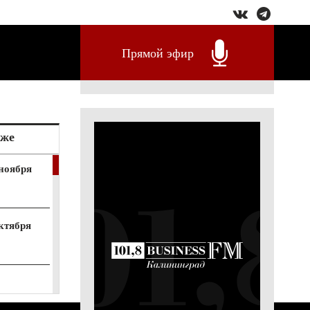
Прямой эфир
кже
ноября
ктября