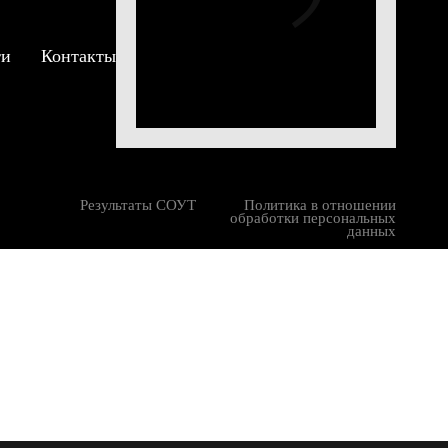
екабря
ти
Контакты
мая
ая 2017
Результаты СОУТ
Политика в отношении
обработки персональных
данных
мая
апреля