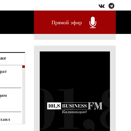
Прямой эфир
кже
арат
адим
ихаил