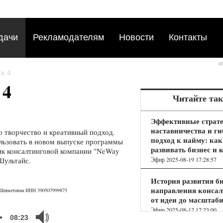
дачи
Рекламодателям
Новости
Контакты
e
ск 4
 4
Читайте та
Эффективные страт
наставничества и г
о творчество и креативный подход.
подход к найму: как
льзовать в новом выпуске программы
развивать бизнес и 
ик консалтинговой компании "NeWay
Эфир 2025-08-19 17:28:57
Шультайс.
История развития би
направления консал
 Шевкетовна ИНН 390507999875
от идеи до масштаб
Эфир 2025-08-12 17:23:00
08:23