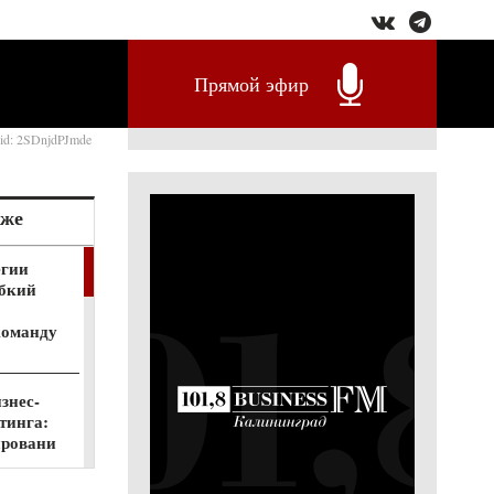
Прямой эфир
rid: 2SDnjdPJmde
кже
егии
ибкий
команду
знес-
тинга:
ировани