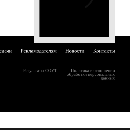
бежный
 на
гда
ести
еса?
едачи
Рекламодателям
Новости
Контакты
анде и
ости
Результаты СОУТ
Политика в отношении
обработки персональных
данных
ло
уск 6
уск 5