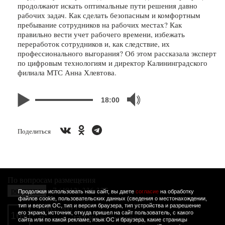
продолжают искать оптимальные пути решения давно
рабочих задач. Как сделать безопасным и комфортным
пребывание сотрудников на рабочих местах? Как
правильно вести учет рабочего времени, избежать
переработок сотрудников и, как следствие, их
профессионального выгорания? Об этом рассказала эксперт
по цифровым технологиям и директор Калининградского
филиала МТС Анна Хлевтова.
18:00
Поделиться
По вопросам размещения
рекламы:
+7 (4012) 336 337
Продолжая использовать наш сайт, вы даете
согласие
на обработку
файлов cookie, пользовательских данных (сведения о местонахождении,
тип и версия ОС, тип и версия браузера, тип устройства и разрешение
2007-2022
его экрана, источник, откуда пришел на сайт пользователь, с какого
16+
Business FM Калининград.
сайта или по какой рекламе, язык ОС и браузера, какие страницы